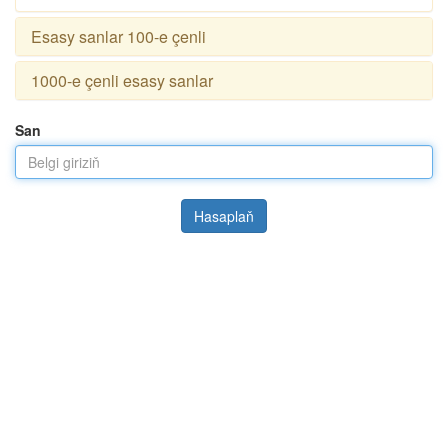
Esasy sanlar 100-e çenli
1000-e çenli esasy sanlar
San
Hasaplaň