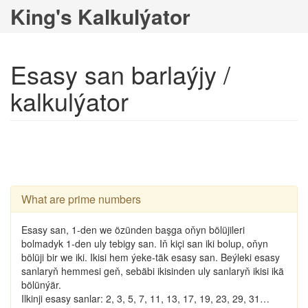
King's Kalkulýator
Esasy san barlaýjy /
kalkulýator
What are prime numbers
Esasy san, 1-den we özünden başga oňyn bölüjileri
bolmadyk 1-den uly tebigy san. Iň kiçi san iki bolup, oňyn
bölüji bir we iki. Ikisi hem ýeke-täk esasy san. Beýleki esasy
sanlaryň hemmesi geň, sebäbi ikisinden uly sanlaryň ikisi ikä
bölünýär.
Ilkinji esasy sanlar: 2, 3, 5, 7, 11, 13, 17, 19, 23, 29, 31…