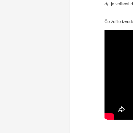
je velikost 
d
i
d
i
Če želite izved