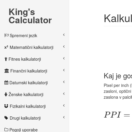
King's
Kalkul
Calculator
Spremeni jezik
Matematični kalkulatorji
Fitnes kalkulatorji
Finančni kalkulatorji
Kaj je go
Datumski kalkulatorji
Pixel per inch (
zasloni, optični
Ženske kalkulatorji
zaslona v palci
Fizikalni kalkulatorji
P
P
I
=
w
=
2
P
P
I
Drugi kalkulatorji
Pogoji uporabe