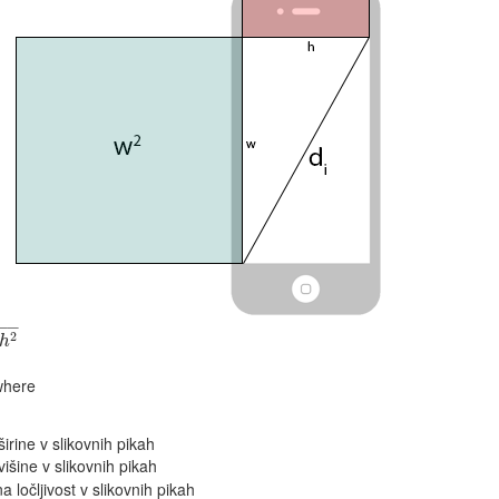
−
−
2
h
here
 širine v slikovnih pikah
 višine v slikovnih pikah
a ločljivost v slikovnih pikah