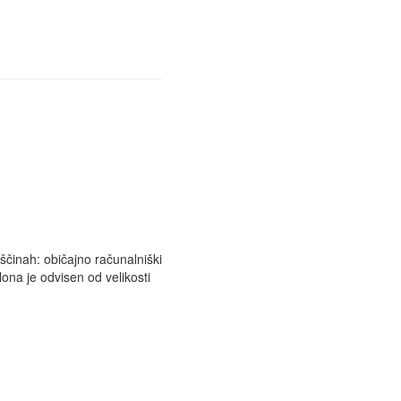
liščinah: običajno računalniški
slona je odvisen od velikosti