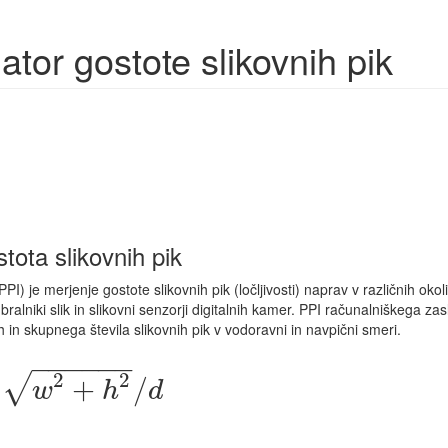
ator gostote slikovnih pik
stota slikovnih pik
PPI) je merjenje gostote slikovnih pik (ločljivosti) naprav v različnih oko
 bralniki slik in slikovni senzorji digitalnih kamer. PPI računalniškega za
h in skupnega števila slikovnih pik v vodoravni in navpični smeri.
−
−
−
−
−
−
2
2
√
+
h
2
/
d
+
/
w
h
d