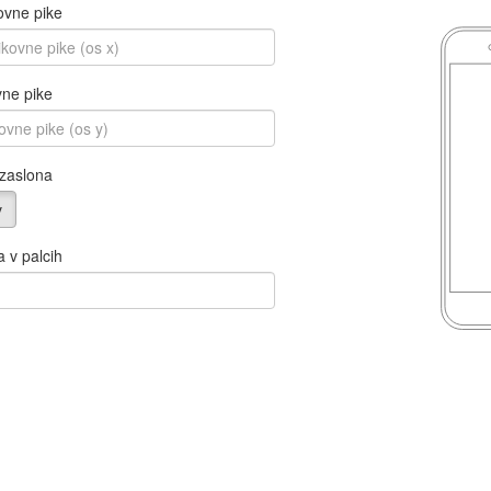
ovne pike
vne pike
 zaslona
v
a v palcih