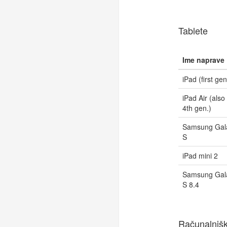
Tablete
Ime naprave
iPad (first gen
iPad Air (also
4th gen.)
Samsung Gal
S
iPad mini 2
Samsung Gal
S 8.4
Računalnišk