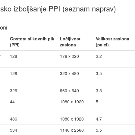
sko izboljšanje PPI (seznam naprav)
foni
Gostota slikovnih pik
Ločljivost
Velikost zaslona
(PPI)
zaslona
(palci)
r
128
176 x 220
2.2
128
320 x 480
3.5
326
960 x 640
3.5
441
1080 x 1920
5
486
1080 x 1920
4.7
534
1140 x 2560
5.5