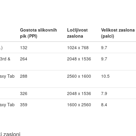
Gostota slikovnih
Ločljivost
Velikost zaslona
pik (PPI)
zaslona
(palci)
.)
132
1024 x 768
9.7
 3rd &
264
2048 x 1536
9.7
axy Tab
288
2560 x 1600
10.5
326
2048 x 1536
7.9
axy Tab
359
1600 x 2560
8.4
i zasloni