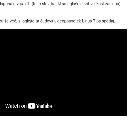
diagonale v palcih (to je številka, ki se oglašuje kot velikost zaslona)
eti še več, si oglejte ta čudovit videoposnetek Linus Tips spodaj.