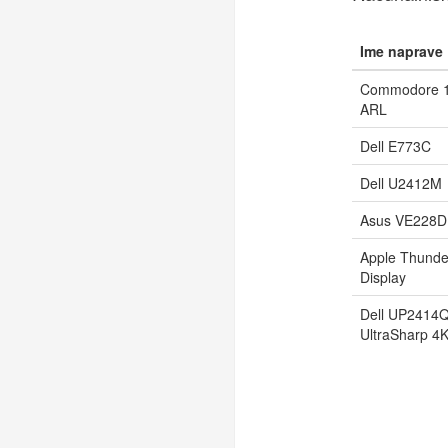
Ime naprave
Commodore 
ARL
Dell E773C
Dell U2412M
Asus VE228D
Apple Thunde
Display
Dell UP2414
UltraSharp 4