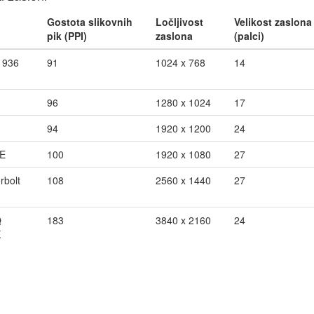
Gostota slikovnih
Ločljivost
Velikost zaslona
pik (PPI)
zaslona
(palci)
1936
91
1024 x 768
14
96
1280 x 1024
17
94
1920 x 1200
24
E
100
1920 x 1080
27
rbolt
108
2560 x 1440
27
Q
183
3840 x 2160
24
K