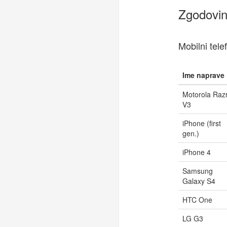
Zgodovin
Mobilni tele
Ime naprave
Motorola Raz
V3
iPhone (first
gen.)
iPhone 4
Samsung
Galaxy S4
HTC One
LG G3