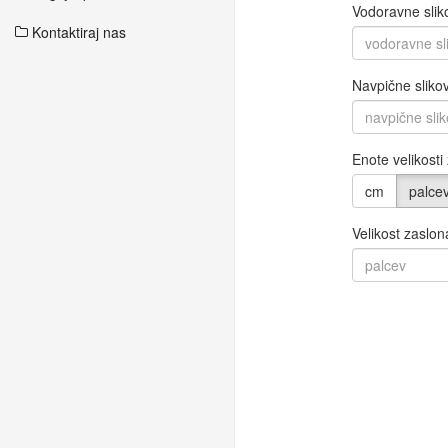
Vodoravne slik
Kontaktiraj nas
Navpične sliko
Enote velikosti
cm
palce
Velikost zaslon