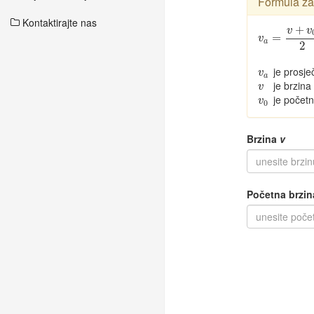
Formula za
Kontaktirajte nas
+
v
v
v
a
=
=
v
+
v
0
2
v
a
2
je prosje
v
a
v
a
je brzina
v
v
je početn
v
0
v
0
Brzina
v
Početna brzin