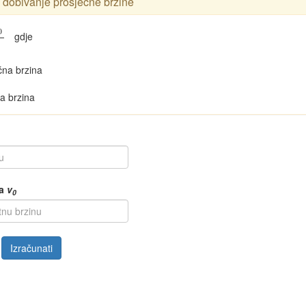
 dobivanje prosječne brzine
0
gdje
čna brzina
a brzina
a
v
0
Izračunati