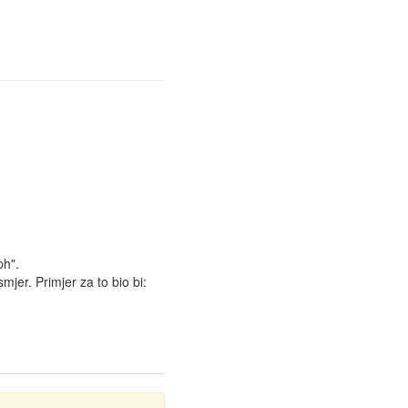
ph".
mjer. Primjer za to bio bi: