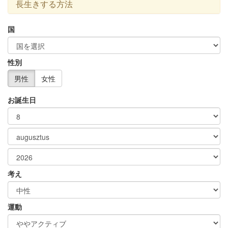
長生きする方法
国
性別
男性
女性
お誕生日
考え
運動